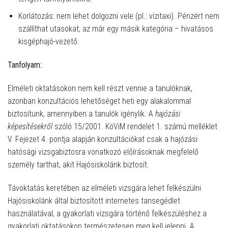
Korlátozás: nem lehet dolgozni vele (pl.: vízitaxi). Pénzért nem
szállíthat utasokat, az már egy másik kategória – hivatásos
kisgéphajó-vezető.
Tanfolyam:
Elméleti oktatásokon nem kell részt vennie a tanulóknak,
azonban konzultációs lehetőséget heti egy alakalommal
biztosítunk, amennyiben a tanulók igénylik. A
hajózási
képesítésekről
szóló 15/2001. KöViM rendelet 1. számú melléklet
V. Fejezet 4. pontja alapján konzultációkat csak a hajózási
hatósági vizsgabiztosra vonatkozó előírásoknak megfelelő
személy tarthat, akit Hajósiskolánk biztosít.
Távoktatás keretében az elméleti vizsgára lehet felkészülni
Hajósiskolánk által biztosított internetes tansegédlet
használatával, a gyakorlati vizsgára történő felkészüléshez a
gyakorlati oktatásokon természetesen meg kell jelenni. A