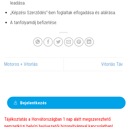
leadása.
„Képzési Szerződés”-ben foglaltak elfogadása és aláírása.
A tanfolyamdíj befizetése.
Motoros + Vitorlás
Vitorlás Táv
Bejelentkezés
Tájékoztatás a Horvátországban 1 nap alatt megszerezhető
nemzetközi belvízi hajóvezetői bizonyítvánnyal kapcsolatban!