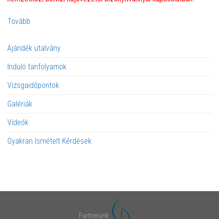
Tovább
Ajándék utalvány
Induló tanfolyamok
Vizsgaidőpontok
Galériák
Videók
Gyakran Ismételt Kérdések
Dajkahajó Kft. - Hajósiskola
Partnerünk: