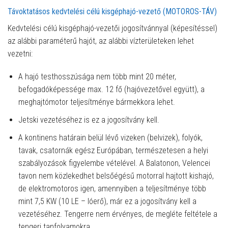
Távoktatásos kedvtelési célú kisgéphajó-vezető (MOTOROS-TÁV)
Kedvtelési célú kisgéphajó-vezetői jogosítvánnyal (képesítéssel)
az alábbi paraméterű hajót, az alábbi vízterületeken lehet
vezetni:
A hajó testhosszúsága nem több mint 20 méter,
befogadóképessége max. 12 fő (hajóvezetővel együtt), a
meghajtómotor teljesítménye bármekkora lehet.
Jetski vezetéséhez is ez a jogosítvány kell.
A kontinens határain belül lévő vizeken (belvizek), folyók,
tavak, csatornák egész Európában, természetesen a helyi
szabályozások figyelembe vételével. A Balatonon, Velencei
tavon nem közlekedhet belsőégésű motorral hajtott kishajó,
de elektromotoros igen, amennyiben a teljesítménye több
mint 7,5 KW (10 LE – lóerő), már ez a jogosítvány kell a
vezetéséhez. Tengerre nem érvényes, de megléte feltétele a
tengeri tanfolyamokra.