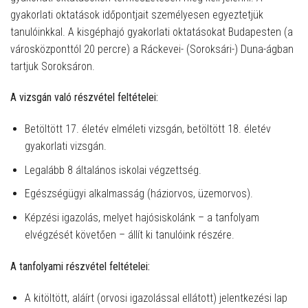
gyakorlati oktatások időpontjait személyesen egyeztetjük
tanulóinkkal. A kisgéphajó gyakorlati oktatásokat Budapesten (a
városközponttól 20 percre) a Ráckevei- (Soroksári-) Duna-ágban
tartjuk Soroksáron.
A vizsgán való részvétel feltételei:
Betöltött 17. életév elméleti vizsgán, betöltött 18. életév
gyakorlati vizsgán.
Legalább 8 általános iskolai végzettség.
Egészségügyi alkalmasság (háziorvos, üzemorvos).
Képzési igazolás, melyet hajósiskolánk – a tanfolyam
elvégzését követően – állít ki tanulóink részére.
A tanfolyami részvétel feltételei:
A kitöltött, aláírt (orvosi igazolással ellátott) jelentkezési lap